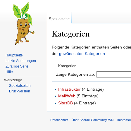
Spezialseite
Kategorien
Wechseln zu:
Navigation
,
Suche
Folgende Kategorien enthalten Seiten ode
der
gewünschten Kategorien
.
Hauptseite
Letzte Änderungen
Kategorien
Zufällige Seite
Hilfe
Zeige Kategorien ab:
Werkzeuge
Spezialseiten
Infrastruktur
‏‎ (4 Einträge)
Druckversion
Mail/Web
‏‎ (5 Einträge)
SitesDB
‏‎ (4 Einträge)
Datenschutz
Über Boerde-Community-Wiki
Impress