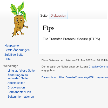
Seite
Diskussion
Ftps
Wechseln zu:
Navigation
,
Suche
File Transfer Protocall Secure (FTPS)
Hauptseite
...
Letzte Änderungen
Zufällige Seite
Hilfe
Diese Seite wurde zuletzt am 24. Juni 2012 um 16:18 Uh
Werkzeuge
Der Inhalt ist verfügbar unter der Lizenz
Creative Common
angegeben.
Links auf diese Seite
Änderungen an
Datenschutz
Über Boerde-Community-Wiki
Impress
verlinkten Seiten
Spezialseiten
Druckversion
Permanenter Link
Seiten­informationen