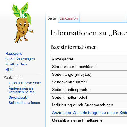
Seite
Diskussion
Informationen zu „Bo
Wechseln zu:
Navigation
,
Suche
Basisinformationen
Hauptseite
Anzeigetitel
Letzte Änderungen
Zufällige Seite
Standardsortierschlüssel
Hilfe
Seitenlänge (in Bytes)
Werkzeuge
Seitenkennnummer
Links auf diese Seite
Änderungen an
Seiteninhaltssprache
verlinkten Seiten
Seiteninhaltsmodell
Spezialseiten
Seiten­informationen
Indizierung durch Suchmaschinen
Anzahl der Weiterleitungen zu dieser Seit
Gezählt als eine Inhaltsseite